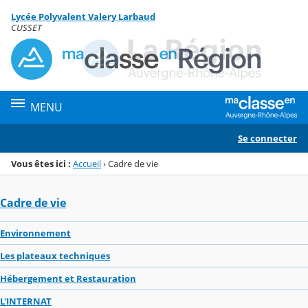
Panneau de gestion des cookies
Lycée Polyvalent Valery Larbaud
Menu de la rubrique
Contenu
CUSSET
MENU
Se connecter
Vous êtes ici :
Accueil
›
Cadre de vie
Cadre de vie
Environnement
Les plateaux techniques
Hébergement et Restauration
L'INTERNAT