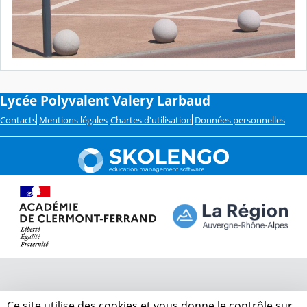
Lycée Polyvalent Valery Larbaud
Contacts
Mentions légales
Chartes d'utilisation
Données personnelles
Ce site utilise des cookies et vous donne le contrôle sur