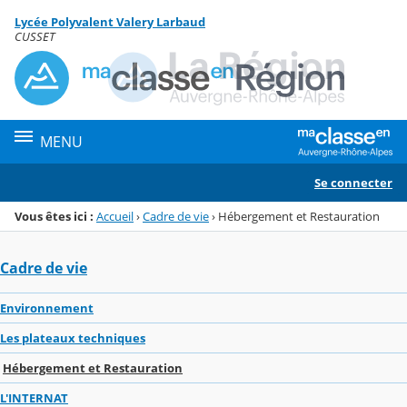
Panneau de gestion des cookies
Lycée Polyvalent Valery Larbaud
Menu de la rubrique
Contenu
CUSSET
MENU
Se connecter
Vous êtes ici :
Accueil
›
Cadre de vie
›
Hébergement et Restauration
Cadre de vie
Environnement
Les plateaux techniques
Hébergement et Restauration
L'INTERNAT