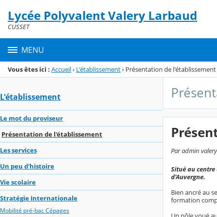
Panneau de gestion des cookies
Lycée Polyvalent Valery Larbaud
Menu de la rubrique
Contenu
CUSSET
MENU
Vous êtes ici :
Accueil
›
L'établissement
›
Présentation de l'établissement
Présent
L'établissement
Le mot du proviseur
Présent
Présentation de l'établissement
Les services
Par admin valery
Un peu d'histoire
Situé au centre
d’Auvergne.
Vie scolaire
Bien ancré au s
Stratégie Internationale
formation comp
Mobilité pré-bac Cépages
Un pôle voué au