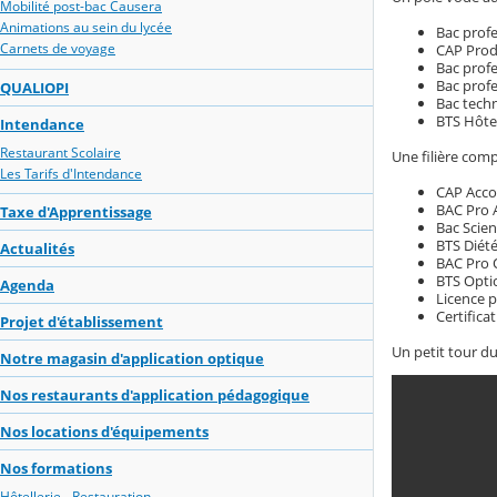
Mobilité post-bac Causera
Animations au sein du lycée
Bac prof
Carnets de voyage
CAP Produ
Bac profe
Bac profe
QUALIOPI
Bac techn
BTS Hôtel
Intendance
Restaurant Scolaire
Une filière comp
Les Tarifs d'Intendance
CAP Acco
BAC Pro 
Taxe d'Apprentissage
Bac Scien
BTS Diété
Actualités
BAC Pro O
BTS Optic
Agenda
Licence p
Certifica
Projet d'établissement
Un petit tour du
Notre magasin d'application optique
Nos restaurants d'application pédagogique
Nos locations d'équipements
Nos formations
Hôtellerie - Restauration