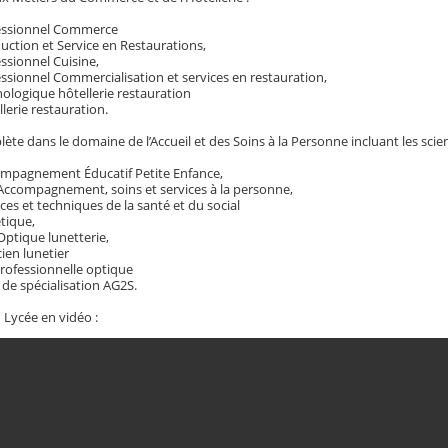
essionnel Commerce
ction et Service en Restaurations,
ssionnel Cuisine,
ssionnel Commercialisation et services en restauration,
ologique hôtellerie restauration
lerie restauration.
lète dans le domaine de l’Accueil et des Soins à la Personne incluant les scien
mpagnement Éducatif Petite Enfance,
Accompagnement, soins et services à la personne,
ces et techniques de la santé et du social
tique,
ptique lunetterie,
ien lunetier
rofessionnelle optique
t de spécialisation AG2S.
 Lycée en vidéo :