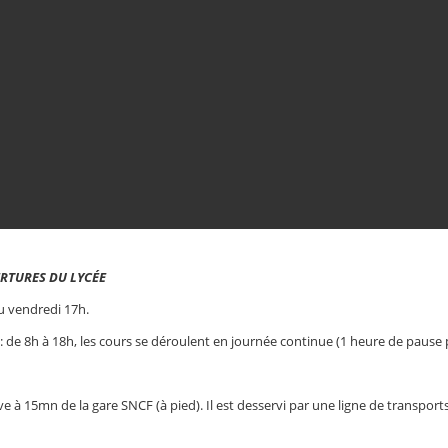
RTURES DU LYCÉE
u vendredi 17h.
: de 8h à 18h, les cours se déroulent en journée continue (1 heure de pause 
ve à 15mn de la gare SNCF (à pied). Il est desservi par une ligne de transport