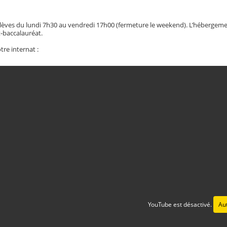
 élèves du lundi 7h30 au vendredi 17h00 (fermeture le weekend). L’hébergemen
t-baccalauréat.
re internat :
YouTube est désactivé.
Aut