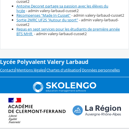
cusset2
Antoine Decoret partage sa passion avec les élèves du
lycée
- admin valery-larbaud-cusset2
Récompenses "Made In Cusset"
- admin valery-larbaud-cusset2
Sortie 2MRC UF2S "Autour du sport"
- admin valery-larbaud-
cusset2
Repas en sept services pour les étudiants de première année
BTS MHR
- admin valery-larbaud-cusset2
Lycée Polyvalent Valery Larbaud
Contacts
Mentions légales
Chartes d'utilisation
Données personnelles