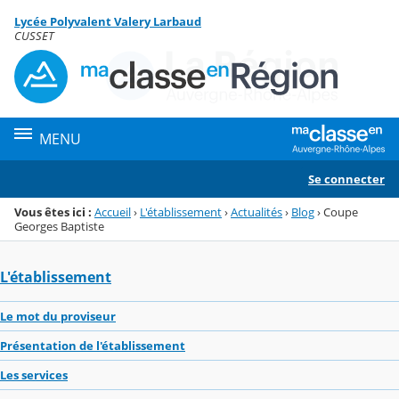
Panneau de gestion des cookies
Lycée Polyvalent Valery Larbaud
Menu de la rubrique
Contenu
CUSSET
MENU
Se connecter
Vous êtes ici :
Accueil
›
L'établissement
›
Actualités
›
Blog
›
Coupe
Georges Baptiste
L'établissement
Le mot du proviseur
Présentation de l'établissement
Les services