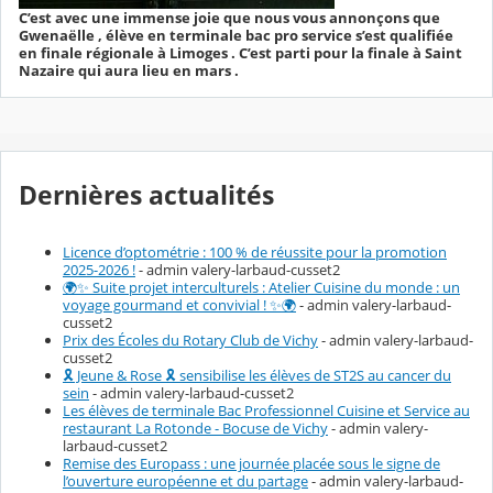
C’est avec une immense joie que nous vous annonçons que
Gwenaëlle , élève en terminale bac pro service s’est qualifiée
en finale régionale à Limoges . C’est parti pour la finale à Saint
Nazaire qui aura lieu en mars .
Dernières actualités
Licence d’optométrie : 100 % de réussite pour la promotion
2025-2026 !
- admin valery-larbaud-cusset2
🌍✨ Suite projet interculturels : Atelier Cuisine du monde : un
voyage gourmand et convivial ! ✨🌍
- admin valery-larbaud-
cusset2
Prix des Écoles du Rotary Club de Vichy
- admin valery-larbaud-
cusset2
🎗️ Jeune & Rose 🎗️ sensibilise les élèves de ST2S au cancer du
sein
- admin valery-larbaud-cusset2
Les élèves de terminale Bac Professionnel Cuisine et Service au
restaurant La Rotonde - Bocuse de Vichy
- admin valery-
larbaud-cusset2
Remise des Europass : une journée placée sous le signe de
l’ouverture européenne et du partage
- admin valery-larbaud-