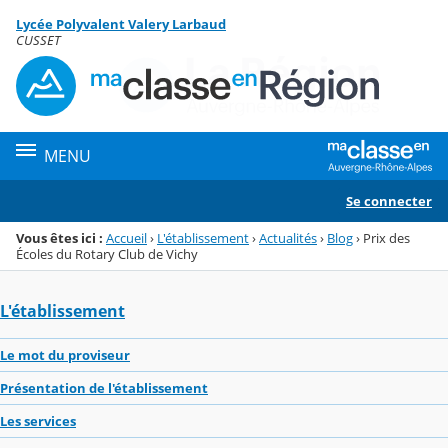
Panneau de gestion des cookies
Lycée Polyvalent Valery Larbaud
Menu de la rubrique
Contenu
CUSSET
MENU
Se connecter
Vous êtes ici :
Accueil
›
L'établissement
›
Actualités
›
Blog
›
Prix des
Écoles du Rotary Club de Vichy
L'établissement
Le mot du proviseur
Présentation de l'établissement
Les services