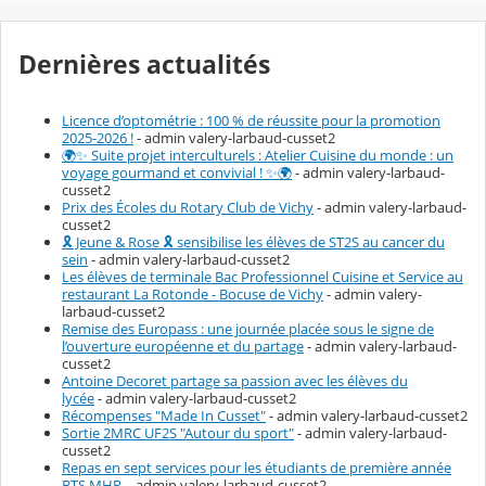
Dernières actualités
Licence d’optométrie : 100 % de réussite pour la promotion
2025-2026 !
- admin valery-larbaud-cusset2
🌍✨ Suite projet interculturels : Atelier Cuisine du monde : un
voyage gourmand et convivial ! ✨🌍
- admin valery-larbaud-
cusset2
Prix des Écoles du Rotary Club de Vichy
- admin valery-larbaud-
cusset2
🎗️ Jeune & Rose 🎗️ sensibilise les élèves de ST2S au cancer du
sein
- admin valery-larbaud-cusset2
Les élèves de terminale Bac Professionnel Cuisine et Service au
restaurant La Rotonde - Bocuse de Vichy
- admin valery-
larbaud-cusset2
Remise des Europass : une journée placée sous le signe de
l’ouverture européenne et du partage
- admin valery-larbaud-
cusset2
Antoine Decoret partage sa passion avec les élèves du
lycée
- admin valery-larbaud-cusset2
Récompenses "Made In Cusset"
- admin valery-larbaud-cusset2
Sortie 2MRC UF2S "Autour du sport"
- admin valery-larbaud-
cusset2
Repas en sept services pour les étudiants de première année
BTS MHR
- admin valery-larbaud-cusset2