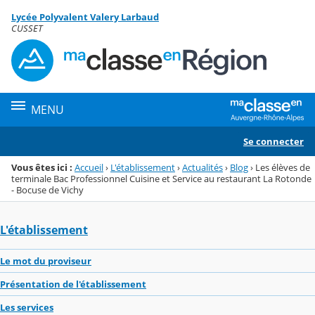
Panneau de gestion des cookies
Lycée Polyvalent Valery Larbaud
Menu de la rubrique
Contenu
CUSSET
MENU
Se connecter
Vous êtes ici :
Accueil
›
L'établissement
›
Actualités
›
Blog
›
Les élèves de
terminale Bac Professionnel Cuisine et Service au restaurant La Rotonde
- Bocuse de Vichy
L'établissement
Le mot du proviseur
Présentation de l'établissement
Les services