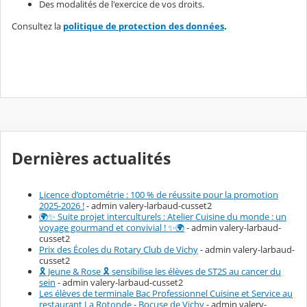
Des modalités de l'exercice de vos droits.
Consultez la
politique de protection des données
.
Dernières actualités
Licence d’optométrie : 100 % de réussite pour la promotion
2025-2026 !
- admin valery-larbaud-cusset2
🌍✨ Suite projet interculturels : Atelier Cuisine du monde : un
voyage gourmand et convivial ! ✨🌍
- admin valery-larbaud-
cusset2
Prix des Écoles du Rotary Club de Vichy
- admin valery-larbaud-
cusset2
🎗️ Jeune & Rose 🎗️ sensibilise les élèves de ST2S au cancer du
sein
- admin valery-larbaud-cusset2
Les élèves de terminale Bac Professionnel Cuisine et Service au
restaurant La Rotonde - Bocuse de Vichy
- admin valery-