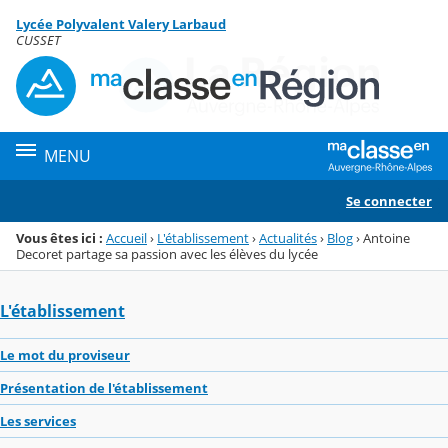
Panneau de gestion des cookies
Lycée Polyvalent Valery Larbaud
Menu de la rubrique
Contenu
CUSSET
MENU
Se connecter
Vous êtes ici :
Accueil
›
L'établissement
›
Actualités
›
Blog
›
Antoine
Decoret partage sa passion avec les élèves du lycée
L'établissement
Le mot du proviseur
Présentation de l'établissement
Les services