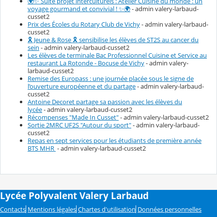
🌍✨ Suite projet interculturels : Atelier Cuisine du monde : un
voyage gourmand et convivial ! ✨🌍
- admin valery-larbaud-
cusset2
Prix des Écoles du Rotary Club de Vichy
- admin valery-larbaud-
cusset2
🎗️ Jeune & Rose 🎗️ sensibilise les élèves de ST2S au cancer du
sein
- admin valery-larbaud-cusset2
Les élèves de terminale Bac Professionnel Cuisine et Service au
restaurant La Rotonde - Bocuse de Vichy
- admin valery-
larbaud-cusset2
Remise des Europass : une journée placée sous le signe de
l’ouverture européenne et du partage
- admin valery-larbaud-
cusset2
Antoine Decoret partage sa passion avec les élèves du
lycée
- admin valery-larbaud-cusset2
Récompenses "Made In Cusset"
- admin valery-larbaud-cusset2
Sortie 2MRC UF2S "Autour du sport"
- admin valery-larbaud-
cusset2
Repas en sept services pour les étudiants de première année
BTS MHR
- admin valery-larbaud-cusset2
Lycée Polyvalent Valery Larbaud
Contacts
Mentions légales
Chartes d'utilisation
Données personnelles