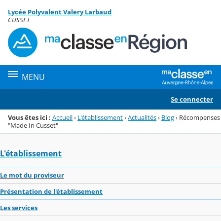
Panneau de gestion des cookies
Lycée Polyvalent Valery Larbaud
Menu de la rubrique
Contenu
CUSSET
MENU
Se connecter
Vous êtes ici :
Accueil
›
L'établissement
›
Actualités
›
Blog
›
Récompenses
"Made In Cusset"
L'établissement
Le mot du proviseur
Présentation de l'établissement
Les services