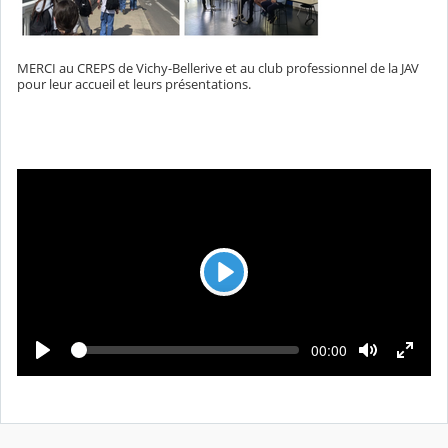
MERCI au CREPS de Vichy-Bellerive et au club professionnel de la JAV
pour leur accueil et leurs présentations.
L
e
c
L
T
00:00
t
e
e
c
m
u
t
p
u
r
s
r
é
e
e
c
o