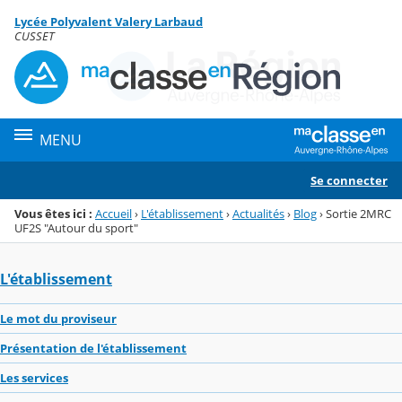
Panneau de gestion des cookies
Lycée Polyvalent Valery Larbaud
Menu de la rubrique
Contenu
CUSSET
MENU
Se connecter
Vous êtes ici :
Accueil
›
L'établissement
›
Actualités
›
Blog
›
Sortie 2MRC
UF2S "Autour du sport"
L'établissement
Le mot du proviseur
Présentation de l'établissement
Les services