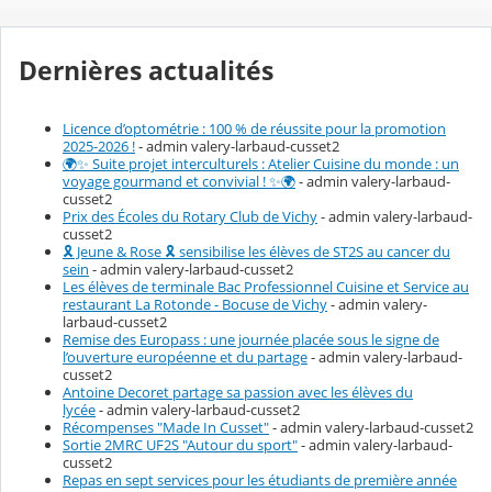
u
l
é
Dernières actualités
Licence d’optométrie : 100 % de réussite pour la promotion
2025-2026 !
- admin valery-larbaud-cusset2
🌍✨ Suite projet interculturels : Atelier Cuisine du monde : un
voyage gourmand et convivial ! ✨🌍
- admin valery-larbaud-
cusset2
Prix des Écoles du Rotary Club de Vichy
- admin valery-larbaud-
cusset2
🎗️ Jeune & Rose 🎗️ sensibilise les élèves de ST2S au cancer du
sein
- admin valery-larbaud-cusset2
Les élèves de terminale Bac Professionnel Cuisine et Service au
restaurant La Rotonde - Bocuse de Vichy
- admin valery-
larbaud-cusset2
Remise des Europass : une journée placée sous le signe de
l’ouverture européenne et du partage
- admin valery-larbaud-
cusset2
Antoine Decoret partage sa passion avec les élèves du
lycée
- admin valery-larbaud-cusset2
Récompenses "Made In Cusset"
- admin valery-larbaud-cusset2
Sortie 2MRC UF2S "Autour du sport"
- admin valery-larbaud-
cusset2
Repas en sept services pour les étudiants de première année