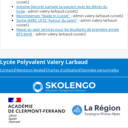
cusset2
Antoine Decoret partage sa passion avec les élèves du
lycée
- admin valery-larbaud-cusset2
Récompenses "Made In Cusset"
- admin valery-larbaud-cusset2
Sortie 2MRC UF2S "Autour du sport"
- admin valery-larbaud-
cusset2
Repas en sept services pour les étudiants de première année
BTS MHR
- admin valery-larbaud-cusset2
Lycée Polyvalent Valery Larbaud
Contacts
Mentions légales
Chartes d'utilisation
Données personnelles