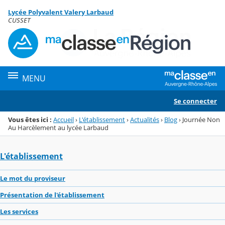
Panneau de gestion des cookies
Lycée Polyvalent Valery Larbaud
Menu de la rubrique
Contenu
CUSSET
MENU
Se connecter
Vous êtes ici :
Accueil
›
L'établissement
›
Actualités
›
Blog
›
Journée Non
Au Harcèlement au lycée Larbaud
L'établissement
Le mot du proviseur
Présentation de l'établissement
Les services