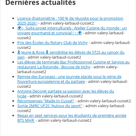
Dernières actualités
Licence d’optométrie : 100 % de réussite pour la promotion
2025-2026 !
- admin valery-larbaud-cusset2
🌍✨ Suite projet interculturels : Atelier Cuisine du monde : un
voyage gourmand et convivial ! ✨🌍
- admin valery-larbaud-
cusset2
Prix des Écoles du Rotary Club de Vichy
- admin valery-larbaud-
cusset2
🎗️ Jeune & Rose 🎗️ sensibilise les élèves de ST2S au cancer du
sein
- admin valery-larbaud-cusset2
Les élèves de terminale Bac Professionnel Cuisine et Service au
restaurant La Rotonde - Bocuse de Vichy
- admin valery-
larbaud-cusset2
Remise des Europass : une journée placée sous le signe de
l’ouverture européenne et du partage
- admin valery-larbaud-
cusset2
Antoine Decoret partage sa passion avec les élèves du
lycée
- admin valery-larbaud-cusset2
Récompenses "Made In Cusset"
- admin valery-larbaud-cusset2
Sortie 2MRC UF2S "Autour du sport"
- admin valery-larbaud-
cusset2
Repas en sept services pour les étudiants de première année
BTS MHR
- admin valery-larbaud-cusset2