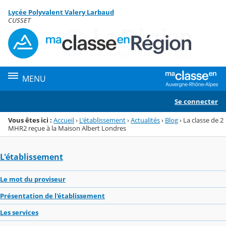
Panneau de gestion des cookies
Lycée Polyvalent Valery Larbaud
Menu de la rubrique
Contenu
CUSSET
MENU
Se connecter
Vous êtes ici :
Accueil
›
L'établissement
›
Actualités
›
Blog
›
La classe de 2
MHR2 reçue à la Maison Albert Londres
L'établissement
Le mot du proviseur
Présentation de l'établissement
Les services