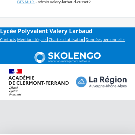
BTS MHR
- admin valery-larbaud-cusset2
Lycée Polyvalent Valery Larbaud
Contacts
Mentions légales
Chartes d'utilisation
Données personnelles