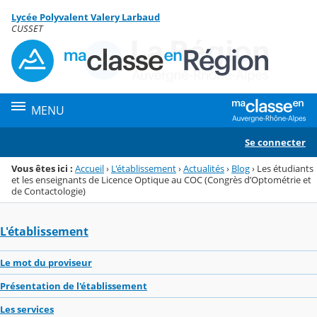
Panneau de gestion des cookies
Lycée Polyvalent Valery Larbaud
Menu de la rubrique
Contenu
CUSSET
MENU
Se connecter
Vous êtes ici :
Accueil
›
L'établissement
›
Actualités
›
Blog
›
Les étudiants
et les enseignants de Licence Optique au COC (Congrès d’Optométrie et
de Contactologie)
L'établissement
Le mot du proviseur
Présentation de l'établissement
Les services