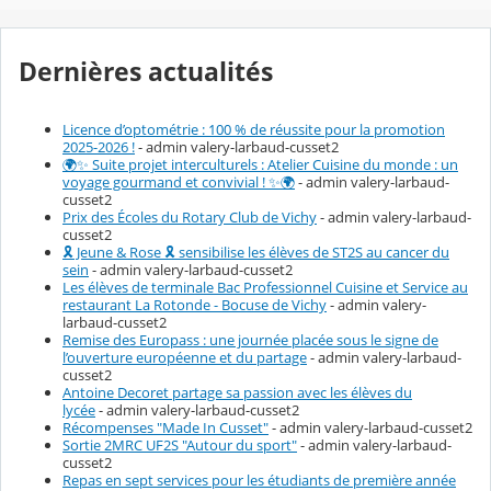
Dernières actualités
Licence d’optométrie : 100 % de réussite pour la promotion
2025-2026 !
- admin valery-larbaud-cusset2
🌍✨ Suite projet interculturels : Atelier Cuisine du monde : un
voyage gourmand et convivial ! ✨🌍
- admin valery-larbaud-
cusset2
Prix des Écoles du Rotary Club de Vichy
- admin valery-larbaud-
cusset2
🎗️ Jeune & Rose 🎗️ sensibilise les élèves de ST2S au cancer du
sein
- admin valery-larbaud-cusset2
Les élèves de terminale Bac Professionnel Cuisine et Service au
restaurant La Rotonde - Bocuse de Vichy
- admin valery-
larbaud-cusset2
Remise des Europass : une journée placée sous le signe de
l’ouverture européenne et du partage
- admin valery-larbaud-
cusset2
Antoine Decoret partage sa passion avec les élèves du
lycée
- admin valery-larbaud-cusset2
Récompenses "Made In Cusset"
- admin valery-larbaud-cusset2
Sortie 2MRC UF2S "Autour du sport"
- admin valery-larbaud-
cusset2
Repas en sept services pour les étudiants de première année