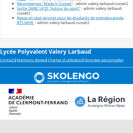
Récompenses "Made In Cusset"
- admin valery-larbaud-cusset2
Sortie 2MRC UF2S "Autour du sport"
- admin valery-larbaud-
cusset2
Repas en sept services pour les étudiants de première année
BTS MHR
- admin valery-larbaud-cusset2
Lycée Polyvalent Valery Larbaud
Contacts
Mentions légales
Chartes d'utilisation
Données personnelles