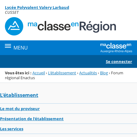
Panneau de gestion des cookies
Lycée Polyvalent Valery Larbaud
Menu de la rubrique
Contenu
CUSSET
MENU
Se connecter
Vous êtes ici :
Accueil
›
L'établissement
›
Actualités
›
Blog
›
Forum
régional Enactus
L'établissement
Le mot du proviseur
Présentation de l'établissement
Les services