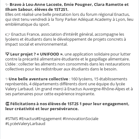
✨
Bravo à Lou-Anne Lacoste, Emie Pougner, Clara Ramette et
Ilham Sabour, élèves de 1ST2S1.
Elles ont réalisé une belle prestation lors du forum régional Enactus,
qui s’est tenu vendredi à la Tony Parker Adéquat Academy à Lyon, lieu
emblématique du sport.
👉 Enactus France, association d’intérêt général, accompagne les
lycéens et étudiants dans le développement de projets concrets à
impact social et environnemental.
💡 Leur projet ?
« UNIFOOD »
, une application solidaire pour lutter
contre la précarité alimentaire étudiante et le gaspillage alimentaire.
L’idée : collecter les aliments non consommés dans les restaurations
collectives pour les redistribuer aux étudiants dans le besoin.
✨
Une belle aventure collective
: 160 lycéens, 15 établissements
représentés, 4 départements différents dont une équipe du lycée
Valery Larbaud. Un grand merci à Enactus Auvergne-Rhône-Alpes et à
ses partenaires pour cette expérience inspirante.
👏 Félicitations à nos élèves de 1ST2S 1 pour leur engagement,
leur créativité et leur persévérance.
#STMS #Enactus#Engagement #InnovationSociale
#LycéeValeryLarbaud