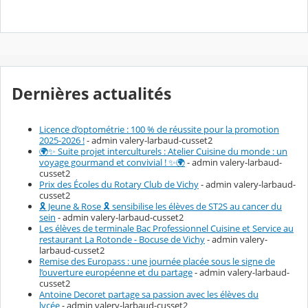
Dernières actualités
Licence d’optométrie : 100 % de réussite pour la promotion
2025-2026 !
- admin valery-larbaud-cusset2
🌍✨ Suite projet interculturels : Atelier Cuisine du monde : un
voyage gourmand et convivial ! ✨🌍
- admin valery-larbaud-
cusset2
Prix des Écoles du Rotary Club de Vichy
- admin valery-larbaud-
cusset2
🎗️ Jeune & Rose 🎗️ sensibilise les élèves de ST2S au cancer du
sein
- admin valery-larbaud-cusset2
Les élèves de terminale Bac Professionnel Cuisine et Service au
restaurant La Rotonde - Bocuse de Vichy
- admin valery-
larbaud-cusset2
Remise des Europass : une journée placée sous le signe de
l’ouverture européenne et du partage
- admin valery-larbaud-
cusset2
Antoine Decoret partage sa passion avec les élèves du
lycée
- admin valery-larbaud-cusset2