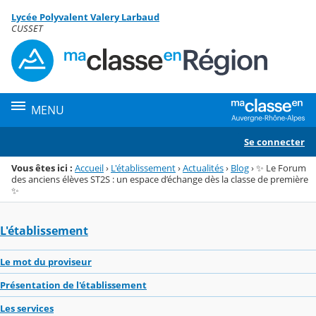
Panneau de gestion des cookies
Lycée Polyvalent Valery Larbaud
Menu de la rubrique
Contenu
CUSSET
MENU
Se connecter
Vous êtes ici :
Accueil
›
L'établissement
›
Actualités
›
Blog
›
✨ Le Forum
des anciens élèves ST2S : un espace d’échange dès la classe de première
✨
L'établissement
Le mot du proviseur
Présentation de l'établissement
Les services