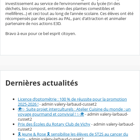
investissement au service de l'environnement du lycée (tri des
déchets, bio-compost, entretien des plantes comestibles et
mellifères...) et ceci tout au long de l'année scolaire. Ces élèves ont été
récompensés par des places au PAL, parc d'attraction et animalier
partenaire de nos actions E3D.
Bravo à eux pour ce bel esprit citoyen.
Dernières actualités
Licence d’optométrie : 100 % de réussite pour la promotion
2025-2026 !
- admin valery-larbaud-cusset2
🌍✨ Suite projet interculturels : Atelier Cuisine du monde : un
voyage gourmand et convivial ! ✨🌍
- admin valery-larbaud-
cusset2
Prix des Écoles du Rotary Club de Vichy
- admin valery-larbaud-
cusset2
🎗️ Jeune & Rose 🎗️ sensibilise les élèves de ST2S au cancer du
sein
- admin valery-larbaud-cusset2