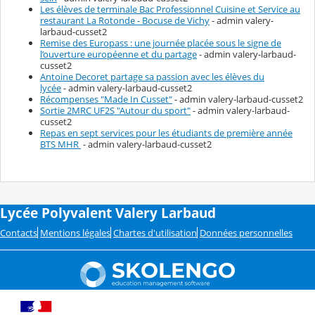
Les élèves de terminale Bac Professionnel Cuisine et Service au
restaurant La Rotonde - Bocuse de Vichy
- admin valery-
larbaud-cusset2
Remise des Europass : une journée placée sous le signe de
l’ouverture européenne et du partage
- admin valery-larbaud-
cusset2
Antoine Decoret partage sa passion avec les élèves du
lycée
- admin valery-larbaud-cusset2
Récompenses "Made In Cusset"
- admin valery-larbaud-cusset2
Sortie 2MRC UF2S "Autour du sport"
- admin valery-larbaud-
cusset2
Repas en sept services pour les étudiants de première année
BTS MHR
- admin valery-larbaud-cusset2
Lycée Polyvalent Valery Larbaud
Contacts
Mentions légales
Chartes d'utilisation
Données personnelles