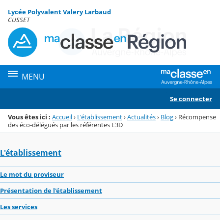
Panneau de gestion des cookies
Lycée Polyvalent Valery Larbaud
Menu de la rubrique
Contenu
CUSSET
MENU
Se connecter
Vous êtes ici :
Accueil
›
L'établissement
›
Actualités
›
Blog
›
Récompense
des éco-délégués par les référentes E3D
L'établissement
Le mot du proviseur
Présentation de l'établissement
Les services