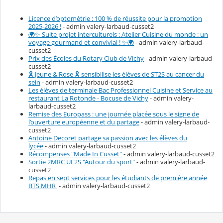
Licence d’optométrie : 100 % de réussite pour la promotion
2025-2026 !
- admin valery-larbaud-cusset2
🌍✨ Suite projet interculturels : Atelier Cuisine du monde : un
voyage gourmand et convivial ! ✨🌍
- admin valery-larbaud-
cusset2
Prix des Écoles du Rotary Club de Vichy
- admin valery-larbaud-
cusset2
🎗️ Jeune & Rose 🎗️ sensibilise les élèves de ST2S au cancer du
sein
- admin valery-larbaud-cusset2
Les élèves de terminale Bac Professionnel Cuisine et Service au
restaurant La Rotonde - Bocuse de Vichy
- admin valery-
larbaud-cusset2
Remise des Europass : une journée placée sous le signe de
l’ouverture européenne et du partage
- admin valery-larbaud-
cusset2
Antoine Decoret partage sa passion avec les élèves du
lycée
- admin valery-larbaud-cusset2
Récompenses "Made In Cusset"
- admin valery-larbaud-cusset2
Sortie 2MRC UF2S "Autour du sport"
- admin valery-larbaud-
cusset2
Repas en sept services pour les étudiants de première année
BTS MHR
- admin valery-larbaud-cusset2