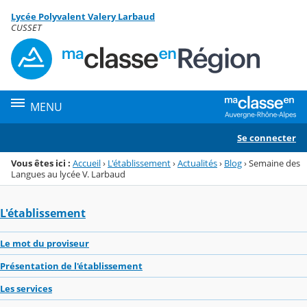
Panneau de gestion des cookies
Lycée Polyvalent Valery Larbaud
Menu de la rubrique
Contenu
CUSSET
MENU
Se connecter
Vous êtes ici :
Accueil
›
L'établissement
›
Actualités
›
Blog
›
Semaine des
Langues au lycée V. Larbaud
L'établissement
Le mot du proviseur
Présentation de l'établissement
Les services