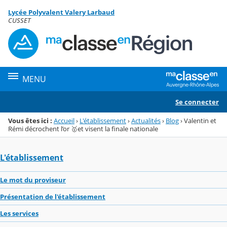
Panneau de gestion des cookies
Lycée Polyvalent Valery Larbaud
Menu de la rubrique
Contenu
CUSSET
MENU
Se connecter
Vous êtes ici :
Accueil
›
L'établissement
›
Actualités
›
Blog
›
Valentin et
Rémi décrochent l’or 🥇et visent la finale nationale
L'établissement
Le mot du proviseur
Présentation de l'établissement
Les services