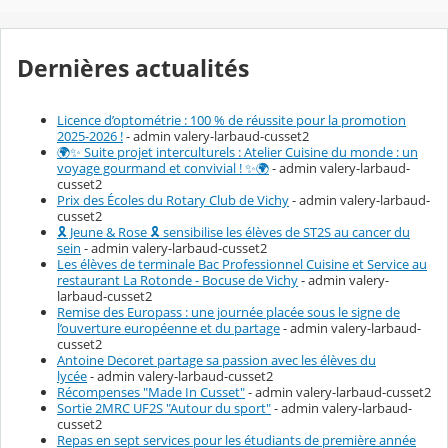
Dernières actualités
Licence d’optométrie : 100 % de réussite pour la promotion
2025-2026 !
- admin valery-larbaud-cusset2
🌍✨ Suite projet interculturels : Atelier Cuisine du monde : un
voyage gourmand et convivial ! ✨🌍
- admin valery-larbaud-
cusset2
Prix des Écoles du Rotary Club de Vichy
- admin valery-larbaud-
cusset2
🎗️ Jeune & Rose 🎗️ sensibilise les élèves de ST2S au cancer du
sein
- admin valery-larbaud-cusset2
Les élèves de terminale Bac Professionnel Cuisine et Service au
restaurant La Rotonde - Bocuse de Vichy
- admin valery-
larbaud-cusset2
Remise des Europass : une journée placée sous le signe de
l’ouverture européenne et du partage
- admin valery-larbaud-
cusset2
Antoine Decoret partage sa passion avec les élèves du
lycée
- admin valery-larbaud-cusset2
Récompenses "Made In Cusset"
- admin valery-larbaud-cusset2
Sortie 2MRC UF2S "Autour du sport"
- admin valery-larbaud-
cusset2
Repas en sept services pour les étudiants de première année